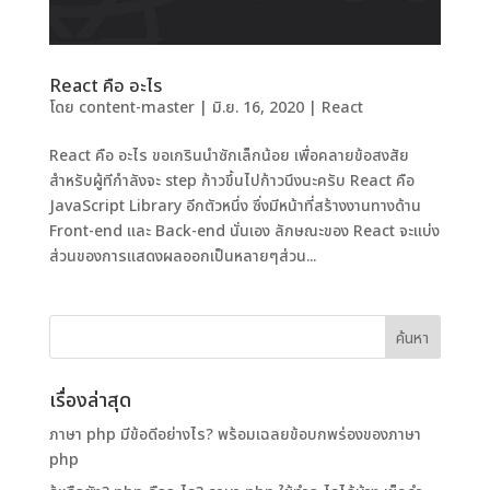
React คือ อะไร
โดย
content-master
|
มิ.ย. 16, 2020
|
React
React คือ อะไร ขอเกรินนำซักเล็กน้อย เพื่อคลายข้อสงสัย
สำหรับผู้ทีกำลังจะ step ก้าวขึ้นไปก้าวนึงนะครับ React คือ
JavaScript Library อีกตัวหนึ่ง ซึ่งมีหน้าที่สร้างงานทางด้าน
Front-end และ Back-end นั่นเอง ลักษณะของ React จะแบ่ง
ส่วนของการแสดงผลออกเป็นหลายๆส่วน...
เรื่องล่าสุด
ภาษา php มีข้อดีอย่างไร? พร้อมเฉลยข้อบกพร่องของภาษา
php