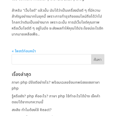
สำหรับ “เว็บไซต์” แล้วนั้น นับได้ว่าเป็นเครื่องมือดี ๆ ที่มีความ
สำคัญอย่างมากในยุคนี้ เพราะการทำธุรกิจออนไลน์ถือได้ว่าไป
ไกลกว่าเดิมเป็นอย่างมาก เพราะฉะนั้น การมีเว็บไซต์คุณภาพ
หรือเว็บไซต์ดี ๆ อยู่ในมือ จะส่งผลทำให้คุณได้ประโยชน์อะไรอีก
มากมายเหลือเฟือ...
« โพสต์ก่อนหน้า
เรื่องล่าสุด
ภาษา php มีข้อดีอย่างไร? พร้อมเฉลยข้อบกพร่องของภาษา
php
รู้หรือยัง? php คืออะไร? ภาษา php ใช้ทําอะไรได้บ้าง เช็คคำ
ตอบได้จากบทความนี้
สงสัย ทำไมต้องใช้ React?