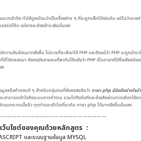
เข้าถึง ทำให้ดูเหมือนว่าเป็นเรื่องง่าย ๆ ที่จะถูกแฮ็กได้เช่นกัน แต่ไม่ว่าจะอย
ยซอร์สโค้ด แต่อาจจะต้องชำระเงินนั่นเอง
วามซับซ้อนมากยิ่งขึ้น ไม่ควรที่จะเลือกใช้ PHP และถึงแม้ว่า PHP จะถูกนำมาใ
่ดีได้ตลอดมา ยังคงมีหลายคนที่พากันโต้แย้งว่า PHP เป็นภาษาที่มีชื่อเสียงน้อ
เอง
นข้อมูลหรือคำตอบดี ๆ สำหรับกลุ่มคนที่ยังคงสงสัยว่า
ภาษา
php มีข้อดีอย่างไร
บ้
ที่จะสามารถเข้าใจถึงระบบการทำงาน รวมไปถึงข้อดีและข้อเสียผ่านการเลือกใช้ง
ด้อ่านบทความนี้แล้ว ทุกท่านจะเข้าใจเกี่ยวกับ ภาษา php ได้มากยิ่งขึ้นนั่นเอง
———————————————————————
้เว็บไซต์ของคุณด้วยหลักสูตร :
ASCRIPT และระบบฐานข้อมูล MYSQL